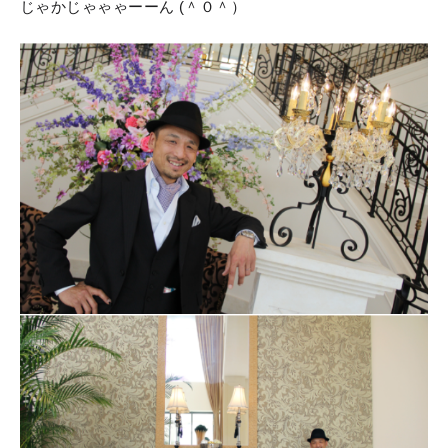
じゃかじゃゃゃーーん (＾０＾）