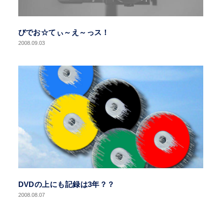
びでお☆てぃ～え～っス！
2008.09.03
DVDの上にも記録は3年？？
2008.08.07